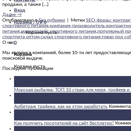
Контакты
продажи, а также […]
Вход
Далее
→
Опубликовано в
Без рубрики
|
Метки
SEO-фразы: контрак
Корзина /
0
₽
0
спортивного питания
,
компания-производитель
,
контрактно
питания
,
маркетплейс спортивного питания
,
популярный пр
Корзина пуста.
спортпита оптом
,
склад спортивного питания
,
товар под со
О нас
0
Мы являемся компанией, более 10-ти лет предоставляюще
Корзина
поисковой выдаче.
Корзина пуста.
Последние публикации
08
Авг
Морская рыбалка: ТОП 10 стран для моря, трофеев и 
07
Авг
Арбитраж трафика: как на этом заработать
Коммента
07
Авг
Как получить посетителей на сайт бесплатно?
Комме
07