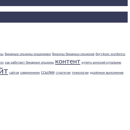
ны
бинарные опционы мошенники
брокеры бинарных опционов
брутфорс wordpress
контент
ess
как работают бинарные опционы
купить женский купальник
йт
ссылки
сайтов
современном
стратегии
технологии
удалённое выполнение