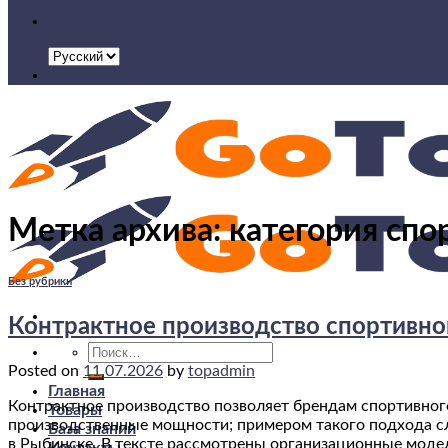
Метка архива:
категория спо
Без рубрики
Контрактное производство спортивно
Искать:
Posted on
11.07.2026
by
topadmin
Главная
Контрактное производство позволяет брендам спортивног
Товары
производственные мощности; примером такого подхода сл
База знаний
в Рыбинске. В тексте рассмотрены организационные моде