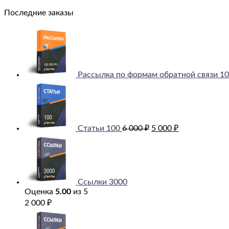
Последние заказы
Рассылка по формам обратной связи 1
Первоначальная
Текущая
цена
цена:
составляла
5
6
000 ₽.
000 ₽.
Статьи 100
6 000
₽
5 000
₽
Ссылки 3000
Оценка
5.00
из 5
2 000
₽