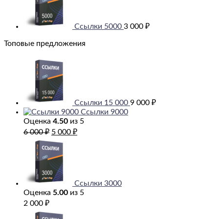
Ссылки 5000
3 000
₽
Топовые предложения
Ссылки 15 000
9 000
₽
Ссылки 9000
Оценка
4.50
из 5
Первоначальная
Текущая
6 000
₽
5 000
₽
цена
цена:
составляла
5
6
000 ₽.
000 ₽.
Ссылки 3000
Оценка
5.00
из 5
2 000
₽