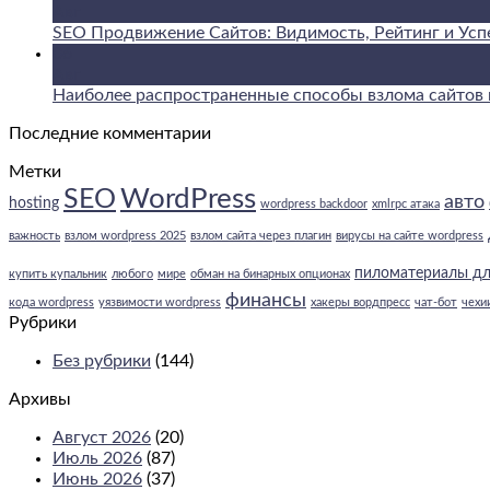
Авг
SEO Продвижение Сайтов: Видимость, Рейтинг и Усп
06
Авг
Наиболее распространенные способы взлома сайтов н
Последние комментарии
Метки
WordPress
SEO
авто
hosting
wordpress backdoor
xmlrpc атака
важность
взлом wordpress 2025
взлом сайта через плагин
вирусы на сайте wordpress
пиломатериалы дл
купить купальник
любого
мире
обман на бинарных опционах
финансы
кода wordpress
уязвимости wordpress
хакеры вордпресс
чат-бот
чехи
Рубрики
Без рубрики
(144)
Архивы
Август 2026
(20)
Июль 2026
(87)
Июнь 2026
(37)