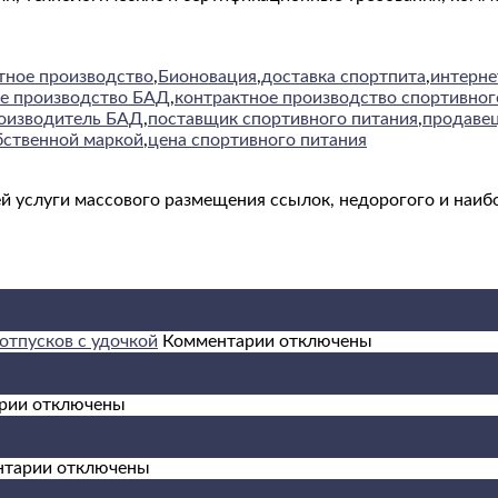
тное производство
,
Бионовация
,
доставка спортпита
,
интерне
е производство БАД
,
контрактное производство спортивног
оизводитель БАД
,
поставщик спортивного питания
,
продавец
бственной маркой
,
цена спортивного питания
й услуги массового размещения ссылок, недорогого и наиб
к
отпусков с удочкой
Комментарии
отключены
записи
Морская
к
рыбалка:
рии
отключены
записи
ТОП
Арбитраж
10
трафика:
к
стран
нтарии
отключены
как
записи
для