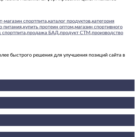
т-магазин спортпита
,
каталог продуктов
,
категория
о питания
,
купить протеин оптом
,
магазин спортивного
 спортпита
,
продажа БАД
,
продукт СТМ
,
производство
олее быстрого решения для улучшения позиций сайта в