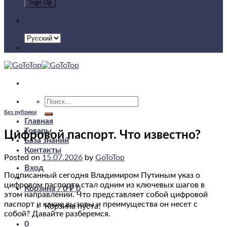
Искать:
Без рубрики
Главная
Товары
Цифровой паспорт. Что известно?
База знаний
Контакты
Posted on
15.07.2026
by
GoToTop
Вход
Подписанный сегодня Владимиром Путиным указ о
цифровом паспорте стал одним из ключевых шагов в
Корзина /
0
₽
0
этом направлении. Что представляет собой цифровой
паспорт и какие вызовы и преимущества он несет с
Корзина пуста.
собой? Давайте разберемся.
0