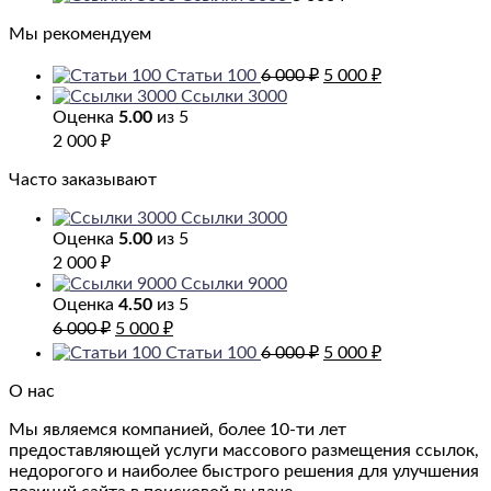
Мы рекомендуем
Первоначальная
Текущая
Статьи 100
6 000
₽
5 000
₽
цена
цена:
Ссылки 3000
составляла
5
Оценка
5.00
из 5
6
000 ₽.
2 000
₽
000 ₽.
Часто заказывают
Ссылки 3000
Оценка
5.00
из 5
2 000
₽
Ссылки 9000
Оценка
4.50
из 5
Первоначальная
Текущая
6 000
₽
5 000
₽
цена
цена:
Первоначальная
Текущая
Статьи 100
6 000
₽
5 000
₽
составляла
5
цена
цена:
6
000 ₽.
составляла
5
О нас
000 ₽.
6
000 ₽.
Мы являемся компанией, более 10-ти лет
000 ₽.
предоставляющей услуги массового размещения ссылок,
недорогого и наиболее быстрого решения для улучшения