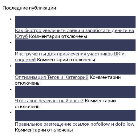
Последние публикации
06
Авг
Как быстро увеличить лайки и заработать деньги на
к
Ютуб
Комментарии
отключены
записи
05
Как
Авг
быстро
Инструменты для привлечения участников ВК и
увеличить
к
соцсетей
Комментарии
отключены
лайки
записи
05
и
Инструменты
Авг
заработать
для
к
Оптимизация Тегов и Категорий
Комментарии
деньги
привлечения
записи
отключены
на
участников
Оптими
05
Ютуб
ВК
Тегов
Авг
и
к
и
Что такое релевантный опыт?
Комментарии
соцсетей
записи
Катего
отключены
Что
04
такое
Авг
релевант
Правильное размещение ссылок nofollow и dofollow
к
опыт?
Комментарии
отключены
записи