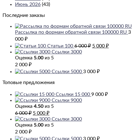
Июнь 2026
(43)
Последние заказы
Рассылка по формам обратной связи 100000 RU
3
000
₽
Первоначальная
Текущая
Статьи 100
6 000
₽
5 000
₽
цена
цена:
Ссылки 3000
составляла
5
Оценка
5.00
из 5
6
000 ₽.
2 000
₽
000 ₽.
Ссылки 5000
3 000
₽
Топовые предложения
Ссылки 15 000
9 000
₽
Ссылки 9000
Оценка
4.50
из 5
Первоначальная
Текущая
6 000
₽
5 000
₽
цена
цена:
Ссылки 3000
составляла
5
Оценка
5.00
из 5
6
000 ₽.
2 000
₽
000 ₽.
Ссылки 5000
3 000
₽