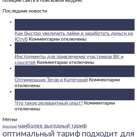
позиций сайта в поисковой выдаче.
Последние новости
06
Авг
Как быстро увеличить лайки и заработать деньги на
к
Ютуб
Комментарии
отключены
записи
05
Как
Авг
быстро
Инструменты для привлечения участников ВК и
увеличить
к
соцсетей
Комментарии
отключены
лайки
записи
05
и
Инструменты
Авг
заработать
для
к
Оптимизация Тегов и Категорий
Комментарии
деньги
привлечения
записи
отключены
на
участников
Оптими
05
Ютуб
ВК
Тегов
Авг
и
к
и
Что такое релевантный опыт?
Комментарии
соцсетей
записи
Катего
отключены
Что
Метки
такое
наиболее выгодный тариф
релевант
download
опыт?
оптимальный тариф
подходит для