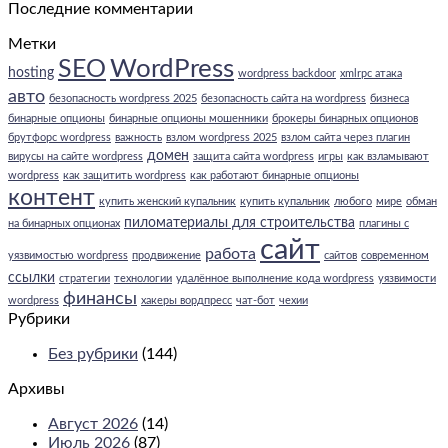
Последние комментарии
Правильное
размещение
Метки
ссылок
WordPress
SEO
nofollow
hosting
wordpress backdoor
xmlrpc атака
и
авто
безопасность wordpress 2025
безопасность сайта на wordpress
бизнеса
dofollow
бинарные опционы
бинарные опционы мошенники
брокеры бинарных опционов
брутфорс wordpress
важность
взлом wordpress 2025
взлом сайта через плагин
домен
вирусы на сайте wordpress
защита сайта wordpress
игры
как взламывают
wordpress
как защитить wordpress
как работают бинарные опционы
контент
купить женский купальник
купить купальник
любого
мире
обман
пиломатериалы для строительства
на бинарных опционах
плагины с
сайт
работа
уязвимостью wordpress
продвижение
сайтов
современном
ссылки
стратегии
технологии
удалённое выполнение кода wordpress
уязвимости
финансы
wordpress
хакеры вордпресс
чат-бот
чехии
Рубрики
Без рубрики
(144)
Архивы
Август 2026
(14)
Июль 2026
(87)