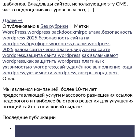
шаблонов. Владельцы сайтов, использующих эту CMS,
часто недооценивают уровень угроз, […]
Далее
→
Опубликовано в
Без рубрики
|
Метки
WordPress
,
wordpress backdoor
,
xmlrpc атака
,
безопасность
wordpress 2025
,
безопасность сайта на
wordpress
,
брутфорс wordpress
,
взлом wordpress
2025
,
взлом сайта через плагин
,
вирусы на сайте
wordpress
,
защита сайта wordpress
,
как взламывают
wordpress
,
как защитить wordpress
,
плагины с
уязвимостью wordpress
,
сайт
,
удалённое выполнение кода
wordpress
,
уязвимости wordpress
,
хакеры вордпресс
О нас
Мы являемся компанией, более 10-ти лет
предоставляющей услуги массового размещения ссылок,
недорогого и наиболее быстрого решения для улучшения
позиций сайта в поисковой выдаче.
Последние публикации
09
Авг