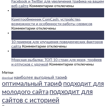
Facebook и Twitter для увеличения трафика на вашем
к
веб-сайте
Комментарии
отключены
записи
09
Как
Авг
максимально
Криптообменник ComCash: устройство,
эффективно
возможности и особенности работы сервисов
к
использовать
Комментарии
отключены
записи
Facebook
08
Криптообменник
и
Авг
ComCash:
Twitter
10 приемов для улучшения поведенческих факторов
устройство,
к
для
сайта
Комментарии
отключены
возможности
записи
увеличения
08
и
10
трафика
Авг
особенности
приемов
на
Морская рыбалка: ТОП 10 стран для моря, трофеев
работы
для
вашем
к
и отпусков с удочкой
Комментарии
отключены
сервисов
улучшения
веб-
записи
Метки
поведенческих
сайте
Морская
наиболее выгодный тариф
факторов
рыбалка:
download
сайта
ТОП
оптимальный тариф
подходит для
10
подходит для
молодого сайта
стран
для
сайтов с историей
моря,
трофеев