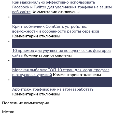
Как максимально эффективно использовать
Facebook и Twitter для увеличения трафика на вашем
к
веб-сайте
Комментарии
отключены
записи
09
Как
Авг
максимально
Криптообменник ComCash: устройство,
эффективно
возможности и особенности работы сервисов
к
использовать
Комментарии
отключены
записи
Facebook
08
Криптообменник
и
Авг
ComCash:
Twitter
10 приемов для улучшения поведенческих факторов
устройство,
к
для
сайта
Комментарии
отключены
возможности
записи
увеличения
08
и
10
трафика
Авг
особенности
приемов
на
Морская рыбалка: ТОП 10 стран для моря, трофеев
работы
для
вашем
к
и отпусков с удочкой
Комментарии
отключены
сервисов
улучшения
веб-
записи
07
поведенческих
сайте
Морская
Авг
факторов
рыбалка:
Арбитраж трафика: как на этом заработать
к
сайта
ТОП
Комментарии
отключены
записи
10
Последние комментарии
Арбитраж
стран
трафика:
для
Метки
как
моря,