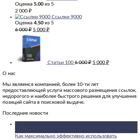
Оценка
5.00
из 5
2 000
₽
Ссылки 9000
Оценка
4.50
из 5
Первоначальная
Текущая
6 000
₽
5 000
₽
цена
цена:
Первоначальная
Текущая
составляла
5
цена
цена:
6
000 ₽.
составляла
5
000 ₽.
6
000 ₽.
000 ₽.
Статьи 100
6 000
₽
5 000
₽
О нас
Мы являемся компанией, более 10-ти лет
предоставляющей услуги массового размещения ссылок,
недорогого и наиболее быстрого решения для улучшения
позиций сайта в поисковой выдаче.
Последние новости
09
Авг
Как максимально эффективно использовать