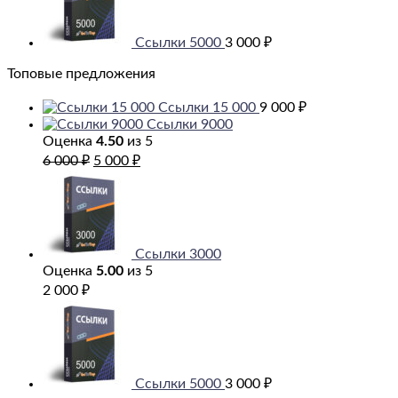
Ссылки 5000
3 000
₽
Топовые предложения
Ссылки 15 000
9 000
₽
Ссылки 9000
Оценка
4.50
из 5
Первоначальная
Текущая
6 000
₽
5 000
₽
цена
цена:
составляла
5
6
000 ₽.
000 ₽.
Ссылки 3000
Оценка
5.00
из 5
2 000
₽
Ссылки 5000
3 000
₽