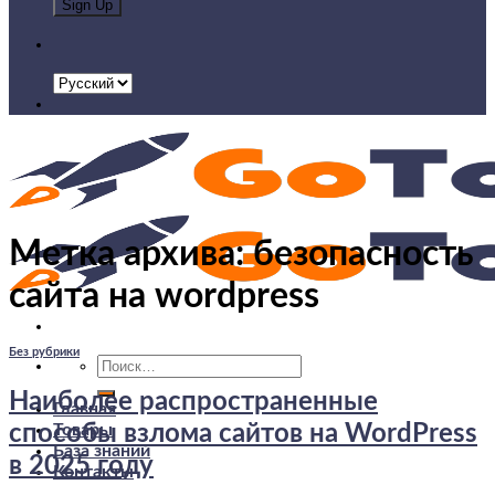
Метка архива:
безопасность
сайта на wordpress
Без рубрики
Искать:
Наиболее распространенные
Главная
Товары
способы взлома сайтов на WordPress
База знаний
в 2025 году
Контакты