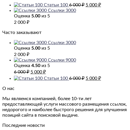
Первоначальная
Текущая
Статьи 100
6 000
₽
5 000
₽
цена
цена:
Ссылки 3000
составляла
5
Оценка
5.00
из 5
6
000 ₽.
2 000
₽
000 ₽.
Часто заказывают
Ссылки 3000
Оценка
5.00
из 5
2 000
₽
Ссылки 9000
Оценка
4.50
из 5
Первоначальная
Текущая
6 000
₽
5 000
₽
цена
цена:
Первоначальная
Текущая
Статьи 100
6 000
₽
5 000
₽
составляла
5
цена
цена:
6
000 ₽.
составляла
5
О нас
000 ₽.
6
000 ₽.
Мы являемся компанией, более 10-ти лет
000 ₽.
предоставляющей услуги массового размещения ссылок,
недорогого и наиболее быстрого решения для улучшения
позиций сайта в поисковой выдаче.
Последние новости