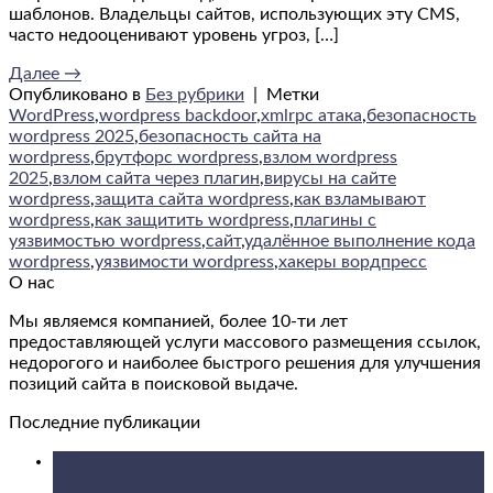
шаблонов. Владельцы сайтов, использующих эту CMS,
часто недооценивают уровень угроз, […]
Далее
→
Опубликовано в
Без рубрики
|
Метки
WordPress
,
wordpress backdoor
,
xmlrpc атака
,
безопасность
wordpress 2025
,
безопасность сайта на
wordpress
,
брутфорс wordpress
,
взлом wordpress
2025
,
взлом сайта через плагин
,
вирусы на сайте
wordpress
,
защита сайта wordpress
,
как взламывают
wordpress
,
как защитить wordpress
,
плагины с
уязвимостью wordpress
,
сайт
,
удалённое выполнение кода
wordpress
,
уязвимости wordpress
,
хакеры вордпресс
О нас
Мы являемся компанией, более 10-ти лет
предоставляющей услуги массового размещения ссылок,
недорогого и наиболее быстрого решения для улучшения
позиций сайта в поисковой выдаче.
Последние публикации
09
Авг