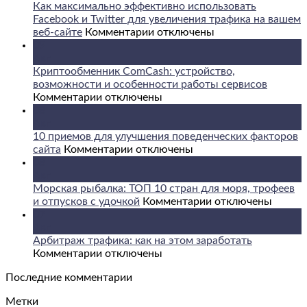
Как максимально эффективно использовать
Facebook и Twitter для увеличения трафика на вашем
к
веб-сайте
Комментарии
отключены
записи
09
Как
Авг
максимально
Криптообменник ComCash: устройство,
эффективно
возможности и особенности работы сервисов
к
использовать
Комментарии
отключены
записи
Facebook
08
Криптообменник
и
Авг
ComCash:
Twitter
10 приемов для улучшения поведенческих факторов
устройство,
к
для
сайта
Комментарии
отключены
возможности
записи
увеличения
08
и
10
трафика
Авг
особенности
приемов
на
Морская рыбалка: ТОП 10 стран для моря, трофеев
работы
для
вашем
к
и отпусков с удочкой
Комментарии
отключены
сервисов
улучшения
веб-
записи
07
поведенческих
сайте
Морская
Авг
факторов
рыбалка:
Арбитраж трафика: как на этом заработать
к
сайта
ТОП
Комментарии
отключены
записи
10
Последние комментарии
Арбитраж
стран
трафика:
для
Метки
как
моря,