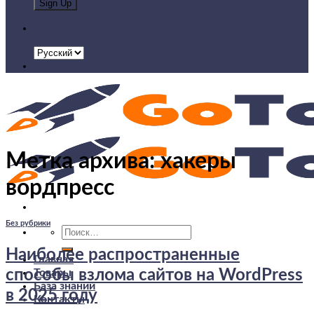
Метка архива:
хакеры
вордпресс
Без рубрики
Искать:
Наиболее распространенные
Главная
Товары
способы взлома сайтов на WordPress
База знаний
в 2025 году
Контакты