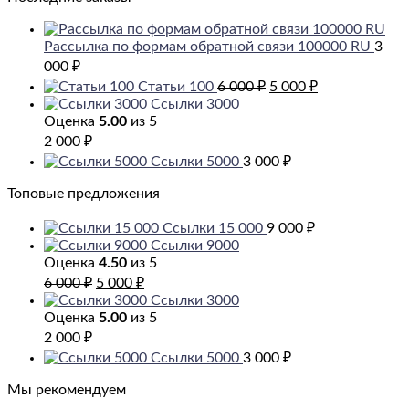
Рассылка по формам обратной связи 100000 RU
3
000
₽
Первоначальная
Текущая
Статьи 100
6 000
₽
5 000
₽
цена
цена:
Ссылки 3000
составляла
5
Оценка
5.00
из 5
6
000 ₽.
2 000
₽
000 ₽.
Ссылки 5000
3 000
₽
Топовые предложения
Ссылки 15 000
9 000
₽
Ссылки 9000
Оценка
4.50
из 5
Первоначальная
Текущая
6 000
₽
5 000
₽
цена
цена:
Ссылки 3000
составляла
5
Оценка
5.00
из 5
6
000 ₽.
2 000
₽
000 ₽.
Ссылки 5000
3 000
₽
Мы рекомендуем