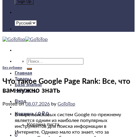
Искать:
Без рубрики
Главная
Товары
Что такое Google Page Rank: Все, что
База знаний
вам нужно знать
Контакты
Вход
Posted on
08.07.2026
by
GoToTop
Корзина /
0
₽
0
В мире поисковых систем Google по-прежнему
является одним из наиболее популярных
Корзина пуста.
инструментов для поиска информации в
Интернете. Однако мало кто знает, что за
0