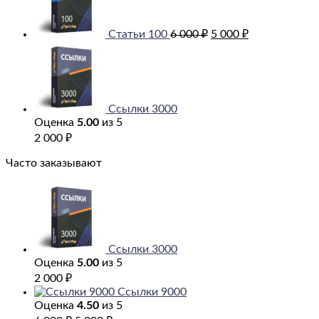
6
000 ₽.
000 ₽.
Статьи 100
6 000
₽
5 000
₽
Ссылки 3000
Оценка
5.00
из 5
2 000
₽
Часто заказывают
Ссылки 3000
Оценка
5.00
из 5
2 000
₽
Ссылки 9000
Оценка
4.50
из 5
Первоначальная
Текущая