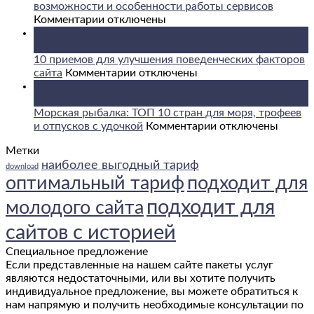
эффективно
возможности и особенности работы сервисов
к
использовать
Комментарии
отключены
записи
Facebook
08
Криптообменник
и
Авг
ComCash:
Twitter
10 приемов для улучшения поведенческих факторов
устройство,
к
для
сайта
Комментарии
отключены
возможности
записи
увеличения
08
и
10
трафика
Авг
особенности
приемов
на
Морская рыбалка: ТОП 10 стран для моря, трофеев
работы
для
вашем
к
и отпусков с удочкой
Комментарии
отключены
сервисов
улучшения
веб-
записи
Метки
поведенческих
сайте
Морская
наиболее выгодный тариф
факторов
рыбалка:
download
сайта
ТОП
оптимальный тариф
подходит для
10
подходит для
молодого сайта
стран
для
сайтов с историей
моря,
трофеев
Специальное предложение
и
Если представленные на нашем сайте пакеты услуг
отпусков
являются недостаточными, или вы хотите получить
с
индивидуальное предложение, вы можете обратиться к
удочкой
нам напрямую и получить необходимые консультации по