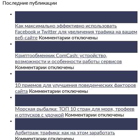
Последние публикации
09
Авг
Как максимально эффективно использовать
Facebook и Twitter для увеличения трафика на вашем
к
веб-сайте
Комментарии
отключены
записи
09
Как
Авг
максимально
Криптообменник ComCash: устройство,
эффективно
возможности и особенности работы сервисов
к
использовать
Комментарии
отключены
записи
Facebook
08
Криптообменник
и
Авг
ComCash:
Twitter
10 приемов для улучшения поведенческих факторов
устройство,
к
для
сайта
Комментарии
отключены
возможности
записи
увеличения
08
и
10
трафика
Авг
особенности
приемов
на
Морская рыбалка: ТОП 10 стран для моря, трофеев
работы
для
вашем
к
и отпусков с удочкой
Комментарии
отключены
сервисов
улучшения
веб-
записи
07
поведенческих
сайте
Морская
Авг
факторов
рыбалка:
Арбитраж трафика: как на этом заработать
к
сайта
ТОП
Комментарии
отключены