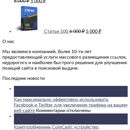
6 000
₽
5 000
₽
цена
цена:
Первоначальная
Текущая
составляла
5
цена
цена:
6
000 ₽.
составляла
5
000 ₽.
6
000 ₽.
000 ₽.
Статьи 100
6 000
₽
5 000
₽
О нас
Мы являемся компанией, более 10-ти лет
предоставляющей услуги массового размещения ссылок,
недорогого и наиболее быстрого решения для улучшения
позиций сайта в поисковой выдаче.
Последние новости
09
Авг
Как максимально эффективно использовать
Facebook и Twitter для увеличения трафика на вашем
к
веб-сайте
Комментарии
отключены
записи
09
Как
Авг
максимально
Криптообменник ComCash: устройство,