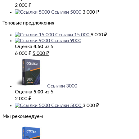
2 000
₽
Ссылки 5000
3 000
₽
Топовые предложения
Ссылки 15 000
9 000
₽
Ссылки 9000
Оценка
4.50
из 5
Первоначальная
Текущая
6 000
₽
5 000
₽
цена
цена:
составляла
5
6
000 ₽.
000 ₽.
Ссылки 3000
Оценка
5.00
из 5
2 000
₽
Ссылки 5000
3 000
₽
Мы рекомендуем
Первоначальная
Текущая
цена
цена:
составляла
5