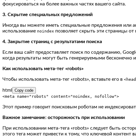
фокусироваться на более важных частях вашего сайта.
3. Скрытие специальных предложений
Иногда вы можете иметь специальные предложения или акц
использование
позволяет скрыть эти страницы от 
noindex
4. Закрытие страниц с результатами поиска
Если ваш сайт предоставляет поиск по содержанию, Google
когда результаты могут быть генерируемыми бесконечно 
Как использовать мета-тег «robots»
Чтобы использовать мета-тег «robots», вставьте его в
<head
html
Copy code
<
meta
name
=
"robots"
content
=
"noindex, nofollow"
>
Этот пример говорит поисковым роботам не индексировать
Важное замечание: осторожность при использовании
При использовании мета-тега «robots» следует быть ост
этого тега может привести к тому, что ключевой контент 