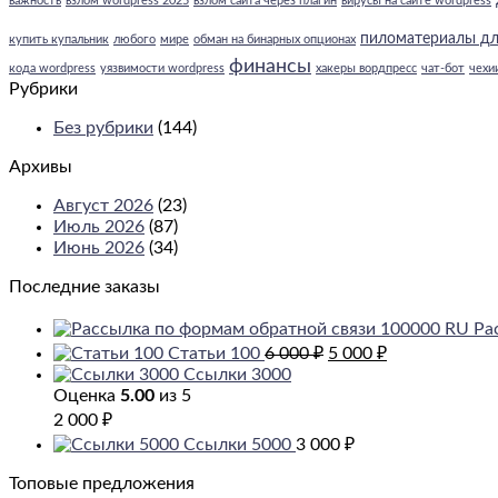
важность
взлом wordpress 2025
взлом сайта через плагин
вирусы на сайте wordpress
пиломатериалы дл
купить купальник
любого
мире
обман на бинарных опционах
финансы
кода wordpress
уязвимости wordpress
хакеры вордпресс
чат-бот
чехи
Рубрики
Без рубрики
(144)
Архивы
Август 2026
(23)
Июль 2026
(87)
Июнь 2026
(34)
Последние заказы
Ра
Первоначальная
Текущая
Статьи 100
6 000
₽
5 000
₽
цена
цена:
Ссылки 3000
составляла
5
Оценка
5.00
из 5
6
000 ₽.
2 000
₽
000 ₽.
Ссылки 5000
3 000
₽
Топовые предложения