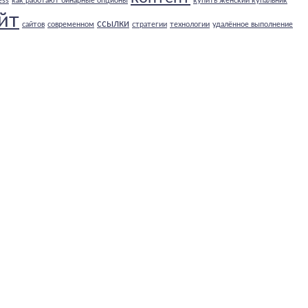
ess
как работают бинарные опционы
купить женский купальник
йт
ссылки
сайтов
современном
стратегии
технологии
удалённое выполнение