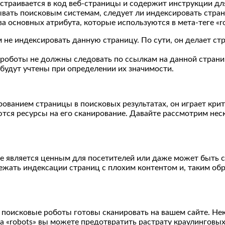
встраивается в код веб-страницы и содержит инструкции д
ать поисковым системам, следует ли индексировать страниц
а основных атрибута, которые используются в мета-теге «ro
 не индексировать данную страницу. По сути, он делает ст
 роботы не должны следовать по ссылкам на данной странице
 будут учтены при определении их значимости.
рованием страницы в поисковых результатах, он играет крит
ся ресурсы на его сканирование. Давайте рассмотрим неско
не является ценным для посетителей или даже может быть с
жать индексации страниц с плохим контентом и, таким обр
 поисковые роботы готовы сканировать на вашем сайте. Не
а «robots» вы можете предотвратить растрату краулинговы