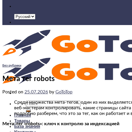
Без рубрики
Мета тег robots
Posted on
25.07.2026
by
GoToTop
Среди множества мета-тегов, один из них выделяетс
Искать:
веб-мастерам контролировать, какие страницы сайт
подробно разберем, что это за тег, как он работает 
Главная
Товары
Мета-тег «robots»: ключ к контролю за индексацией
База знаний