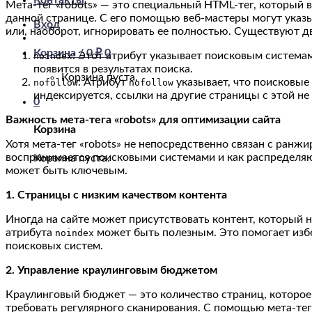
Контакты
Мета-тег «robots» — это специальный HTML-тег, который 
данной странице. С его помощью веб-мастеры могут указыв
Вход
или, наоборот, игнорировать ее полностью. Существуют дв
Корзина /
0
₽
0
: Этот атрибут указывает поисковым системам
noindex
появится в результатах поиска.
Корзина пуста.
: Атрибут
указывает, что поисковые
nofollow
nofollow
индексируется, ссылки на другие страницы с этой не
0
Важность мета-тега «robots» для оптимизации сайта
Корзина
Хотя мета-тег «robots» не непосредственно связан с ранжи
воспринимается поисковыми системами и как распределяют
Корзина пуста.
может быть ключевым.
1. Страницы с низким качеством контента
Иногда на сайте может присутствовать контент, который 
атрибута
может быть полезным. Это помогает избе
noindex
поисковых систем.
2. Управление краулинговым бюджетом
Краулинговый бюджет — это количество страниц, которое
требовать регулярного сканирования. С помощью мета-тег