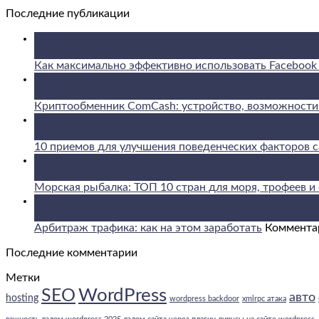
Последние публикации
09
Авг
Как максимально эффективно использовать Facebook и
09
Авг
Криптообменник ComCash: устройство, возможности 
08
Авг
10 приемов для улучшения поведенческих факторов с
08
Авг
Морская рыбалка: ТОП 10 стран для моря, трофеев и 
07
Авг
Арбитраж трафика: как на этом заработать
Коммента
Последние комментарии
Метки
WordPress
SEO
авто
hosting
wordpress backdoor
xmlrpc атака