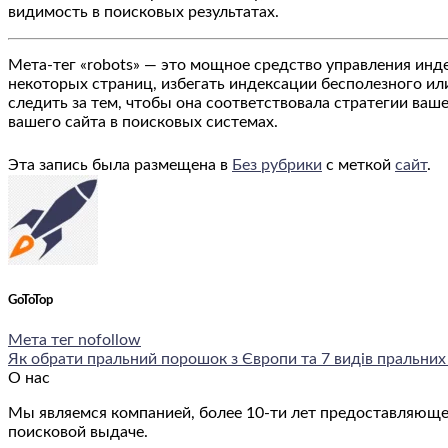
видимость в поисковых результатах.
Мета-тег «robots» — это мощное средство управления инд
некоторых страниц, избегать индексации бесполезного ил
следить за тем, чтобы она соответствовала стратегии ваш
вашего сайта в поисковых системах.
Эта запись была размещена в
Без рубрики
с меткой
сайт
.
GoToTop
Мета тег nofollow
Як обрати пральний порошок з Європи та 7 видів пральних 
О нас
Мы являемся компанией, более 10-ти лет предоставляюще
поисковой выдаче.