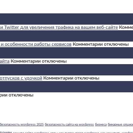
 Twitter для увеличения трафика на вашем веб-сайте
Комме
к
и особенности работы сервисов
Комментарии
отключены
записи
Криптообмен
к
ComCash:
айта
Комментарии
отключены
записи
устройство,
10
возможности
приемов
к
и
отпусков с удочкой
Комментарии
отключены
для
записи
особенности
улучшения
Морская
работы
к
поведенческих
рыбалка:
сервисов
рии
отключены
записи
факторов
ТОП
Арбитраж
сайта
10
трафика:
стран
как
для
на
моря,
безопасность wordpress 2025
безопасность сайта на wordpress
бизнеса
бинарные опцио
этом
трофеев