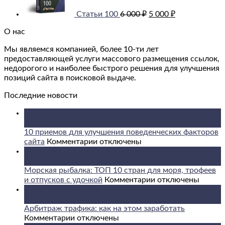
000 ₽.
000 ₽.
Статьи 100
6 000
₽
5 000
₽
О нас
Мы являемся компанией, более 10-ти лет
предоставляющей услуги массового размещения ссылок,
недорогого и наиболее быстрого решения для улучшения
позиций сайта в поисковой выдаче.
Последние новости
08
Авг
10 приемов для улучшения поведенческих факторов
к
сайта
Комментарии
отключены
записи
08
10
Авг
приемов
Морская рыбалка: ТОП 10 стран для моря, трофеев
для
к
и отпусков с удочкой
Комментарии
отключены
улучшения
записи
07
поведенческих
Морская
Авг
факторов
рыбалка:
Арбитраж трафика: как на этом заработать
к
сайта
ТОП
Комментарии
отключены