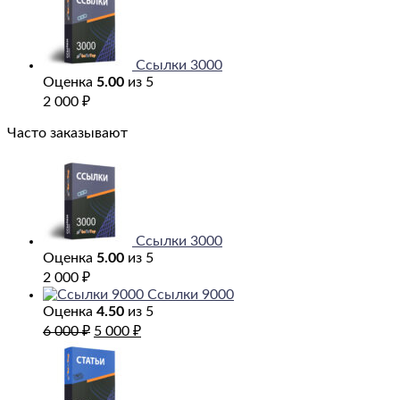
Ссылки 3000
Оценка
5.00
из 5
2 000
₽
Часто заказывают
Ссылки 3000
Оценка
5.00
из 5
2 000
₽
Ссылки 9000
Оценка
4.50
из 5
Первоначальная
Текущая
6 000
₽
5 000
₽
цена
цена:
Первоначальная
Текущая
составляла
5
цена
цена:
6
000 ₽.
составляла
5
000 ₽.
6