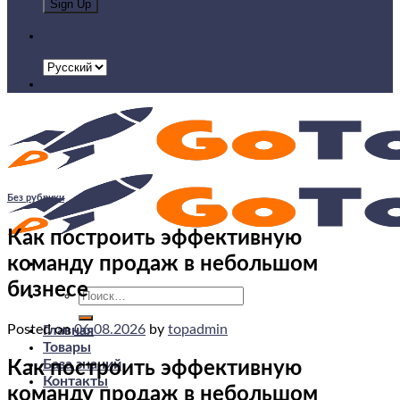
Без рубрики
Как построить эффективную
команду продаж в небольшом
бизнесе
Искать:
Posted on
06.08.2026
by
topadmin
Главная
Товары
База знаний
Как построить эффективную
Контакты
команду продаж в небольшом