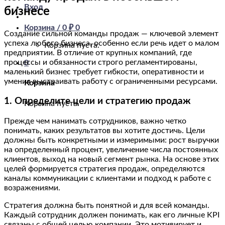
Вход
бизнесе
Корзина /
0
₽
0
Создание сильной команды продаж — ключевой элемент
успеха любого бизнеса, особенно если речь идет о малом
Корзина пуста.
предприятии. В отличие от крупных компаний, где
процессы и обязанности строго регламентированы,
0
маленький бизнес требует гибкости, оперативности и
умения выстраивать работу с ограниченными ресурсами.
Корзина
1. Определите цели и стратегию продаж
Корзина пуста.
Прежде чем нанимать сотрудников, важно четко
понимать, каких результатов вы хотите достичь. Цели
должны быть конкретными и измеримыми: рост выручки
на определенный процент, увеличение числа постоянных
клиентов, выход на новый сегмент рынка. На основе этих
целей формируется стратегия продаж, определяются
каналы коммуникации с клиентами и подход к работе с
возражениями.
Стратегия должна быть понятной и для всей команды.
Каждый сотрудник должен понимать, как его личные KPI
связаны с общей целью компании. Это мотивирует и