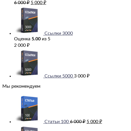
Первоначальная
Текущая
6 000
₽
5 000
₽
цена
цена:
составляла
5
6
000 ₽.
000 ₽.
Ссылки 3000
Оценка
5.00
из 5
2 000
₽
Ссылки 5000
3 000
₽
Мы рекомендуем
Первоначальная
Текущая
цена
цена:
составляла
5
6
000 ₽.
000 ₽.
Статьи 100
6 000
₽
5 000
₽