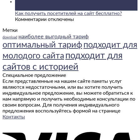
записи
10
07
Арбитраж
стран
Авг
трафика:
для
Как получить посетителей на сайт бесплатно?
как
к
моря,
Комментарии
отключены
на
записи
трофеев
Метки
этом
Как
и
наиболее выгодный тариф
заработать
получить
отпусков
download
посетителей
с
оптимальный тариф
подходит для
на
удочкой
подходит для
молодого сайта
сайт
бесплатно?
сайтов с историей
Специальное предложение
Если представленные на нашем сайте пакеты услуг
являются недостаточными, или вы хотите получить
индивидуальное предложение, вы можете обратиться к
нам напрямую и получить необходимые консультации по
своим вопросам. Для получения индивидуального
предложения воспользуйтесь формой на странице
Контакты