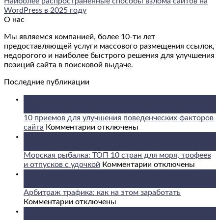
Наиболее распространенные способы взлома сайтов на
WordPress в 2025 году
О нас
Мы являемся компанией, более 10-ти лет
предоставляющей услуги массового размещения ссылок,
недорогого и наиболее быстрого решения для улучшения
позиций сайта в поисковой выдаче.
Последние публикации
08
Авг
10 приемов для улучшения поведенческих факторов
к
сайта
Комментарии
отключены
записи
08
10
Авг
приемов
Морская рыбалка: ТОП 10 стран для моря, трофеев
для
к
и отпусков с удочкой
Комментарии
отключены
улучшения
записи
07
поведенческих
Морская
Авг
факторов
рыбалка:
Арбитраж трафика: как на этом заработать
к
сайта
ТОП
Комментарии
отключены
записи
10
07
Арбитраж
стран