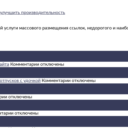
и улучшить производительность
й услуги массового размещения ссылок, недорогого и наиб
к
айта
Комментарии
отключены
записи
10
приемов
к
отпусков с удочкой
Комментарии
отключены
для
записи
улучшения
Морская
к
поведенческих
рыбалка:
рии
отключены
записи
факторов
ТОП
Арбитраж
сайта
10
трафика:
к
стран
нтарии
отключены
как
записи
для
на
Как
моря,