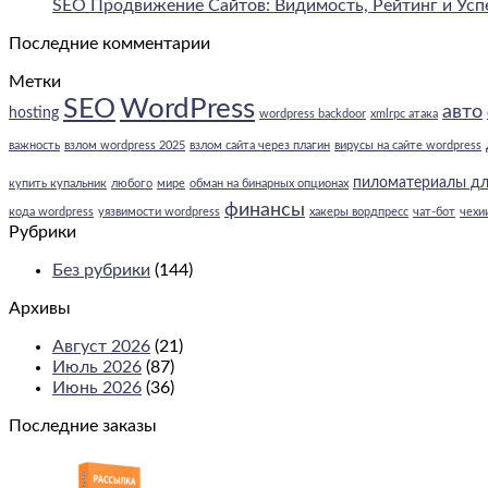
SEO Продвижение Сайтов: Видимость, Рейтинг и Усп
Последние комментарии
Метки
WordPress
SEO
авто
hosting
wordpress backdoor
xmlrpc атака
важность
взлом wordpress 2025
взлом сайта через плагин
вирусы на сайте wordpress
пиломатериалы дл
купить купальник
любого
мире
обман на бинарных опционах
финансы
кода wordpress
уязвимости wordpress
хакеры вордпресс
чат-бот
чехи
Рубрики
Без рубрики
(144)
Архивы
Август 2026
(21)
Июль 2026
(87)
Июнь 2026
(36)
Последние заказы