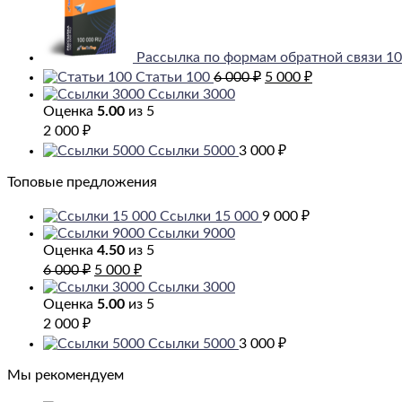
Рассылка по формам обратной связи 1
Первоначальная
Текущая
Статьи 100
6 000
₽
5 000
₽
цена
цена:
Ссылки 3000
составляла
5
Оценка
5.00
из 5
6
000 ₽.
2 000
₽
000 ₽.
Ссылки 5000
3 000
₽
Топовые предложения
Ссылки 15 000
9 000
₽
Ссылки 9000
Оценка
4.50
из 5
Первоначальная
Текущая
6 000
₽
5 000
₽
цена
цена:
Ссылки 3000
составляла
5
Оценка
5.00
из 5
6
000 ₽.
2 000
₽
000 ₽.
Ссылки 5000
3 000
₽
Мы рекомендуем