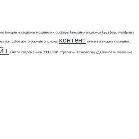
ны
бинарные опционы мошенники
брокеры бинарных опционов
брутфорс wordpress
контент
ess
как работают бинарные опционы
купить женский купальник
йт
ссылки
сайтов
современном
стратегии
технологии
удалённое выполнение