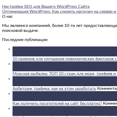
Настройки SEO для Вашего WordPress Сайта
Оптимизация WordPress: Как снизить нагрузку на сервер 
О нас
Мы являемся компанией, более 10-ти лет предоставляюще
поисковой выдаче.
Последние публикации
08
Авг
10 приемов для улучшения поведенческих факторов с
08
Авг
Морская рыбалка: ТОП 10 стран для моря, трофеев и 
07
Авг
Арбитраж трафика: как на этом заработать
Коммента
07
Авг
Как получить посетителей на сайт бесплатно?
Комме
07
Авг