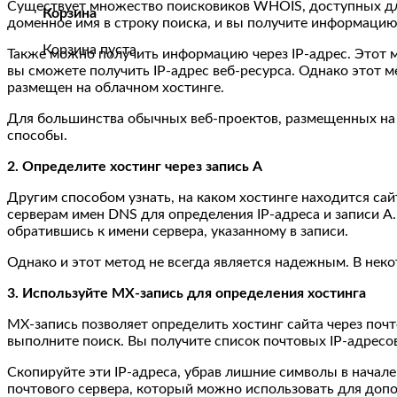
Существует множество поисковиков WHOIS, доступных для
Корзина
доменное имя в строку поиска, и вы получите информацию 
Корзина пуста.
Также можно получить информацию через IP-адрес. Этот м
вы сможете получить IP-адрес веб-ресурса. Однако этот м
размещен на облачном хостинге.
Для большинства обычных веб-проектов, размещенных на в
способы.
2. Определите хостинг через запись А
Другим способом узнать, на каком хостинге находится сайт
серверам имен DNS для определения IP-адреса и записи А.
обратившись к имени сервера, указанному в записи.
Однако и этот метод не всегда является надежным. В нек
3. Используйте MX-запись для определения хостинга
MX-запись позволяет определить хостинг сайта через почт
выполните поиск. Вы получите список почтовых IP-адресов
Скопируйте эти IP-адреса, убрав лишние символы в начале 
почтового сервера, который можно использовать для доп