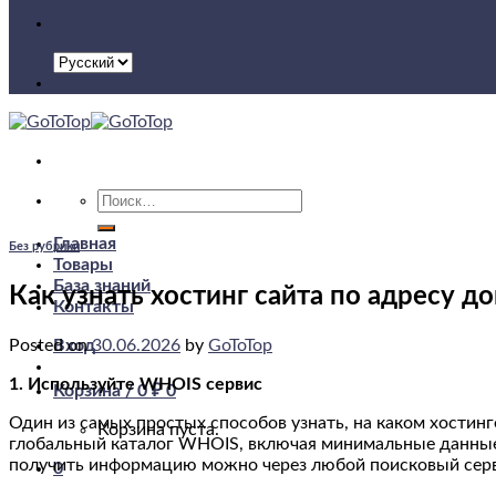
Искать:
Главная
Без рубрики
Товары
База знаний
Как узнать хостинг сайта по адресу д
Контакты
Posted on
30.06.2026
by
GoToTop
Вход
1. Используйте WHOIS сервис
Корзина /
0
₽
0
Один из самых простых способов узнать, на каком хостин
Корзина пуста.
глобальный каталог WHOIS, включая минимальные данные о
получить информацию можно через любой поисковый серв
0