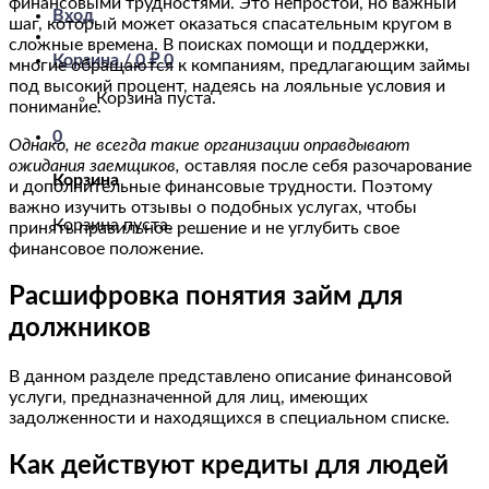
финансовыми трудностями. Это непростой, но важный
Вход
шаг, который может оказаться спасательным кругом в
сложные времена. В поисках помощи и поддержки,
Корзина /
0
₽
0
многие обращаются к компаниям, предлагающим займы
под высокий процент, надеясь на лояльные условия и
Корзина пуста.
понимание.
0
Однако, не всегда такие организации оправдывают
ожидания заемщиков,
оставляя после себя разочарование
Корзина
и дополнительные финансовые трудности. Поэтому
важно изучить отзывы о подобных услугах, чтобы
Корзина пуста.
принять правильное решение и не углубить свое
финансовое положение.
Расшифровка понятия займ для
должников
В данном разделе представлено описание финансовой
услуги, предназначенной для лиц, имеющих
задолженности и находящихся в специальном списке.
Как действуют кредиты для людей