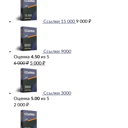
Ссылки 15 000
9 000
₽
Ссылки 9000
Оценка
4.50
из 5
Первоначальная
Текущая
6 000
₽
5 000
₽
цена
цена:
составляла
5
6
000 ₽.
000 ₽.
Ссылки 3000
Оценка
5.00
из 5
2 000
₽