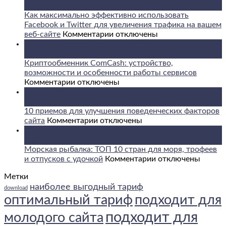
Авг
Как максимально эффективно использовать
Facebook и Twitter для увеличения трафика на вашем
к
веб-сайте
Комментарии
отключены
записи
09
Как
Авг
максимально
Криптообменник ComCash: устройство,
эффективно
возможности и особенности работы сервисов
к
использовать
Комментарии
отключены
записи
Facebook
08
Криптообменник
и
Авг
ComCash:
Twitter
10 приемов для улучшения поведенческих факторов
устройство,
к
для
сайта
Комментарии
отключены
возможности
записи
увеличения
08
и
10
трафика
Авг
особенности
приемов
на
Морская рыбалка: ТОП 10 стран для моря, трофеев
работы
для
вашем
к
и отпусков с удочкой
Комментарии
отключены
сервисов
улучшения
веб-
записи
Метки
поведенческих
сайте
Морская
наиболее выгодный тариф
факторов
рыбалка:
download
сайта
ТОП
оптимальный тариф
подходит для
10
подходит для
молодого сайта
стран
для