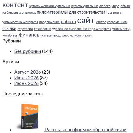
контент
купить женский купальник
купить купальник
любого
мире
обман
пиломатериалы для строительства
на бинарных опционах
плагины с
сайт
работа
уязвимостью wordpress
продвижение
сайтов
современном
ссылки
стратегии
технологии
удалённое выполнение кода wordpress
уязвимости
финансы
wordpress
хакеры вордпресс
чат-бот
чехии
Рубрики
Без рубрики
(144)
Архивы
Август 2026
(23)
Июль 2026
(87)
Июнь 2026
(34)
Последние заказы
Рассылка по формам обратной связи