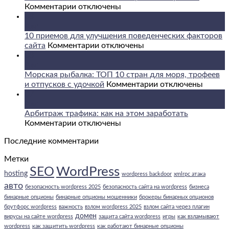
к
использовать
Комментарии
отключены
записи
Facebook
08
Криптообменник
и
Авг
ComCash:
Twitter
10 приемов для улучшения поведенческих факторов
устройство,
к
для
сайта
Комментарии
отключены
возможности
записи
увеличения
08
и
10
трафика
Авг
особенности
приемов
на
Морская рыбалка: ТОП 10 стран для моря, трофеев
работы
для
вашем
к
и отпусков с удочкой
Комментарии
отключены
сервисов
улучшения
веб-
записи
07
поведенческих
сайте
Морская
Авг
факторов
рыбалка:
Арбитраж трафика: как на этом заработать
к
сайта
ТОП
Комментарии
отключены
записи
10
Последние комментарии
Арбитраж
стран
трафика:
для
Метки
как
моря,
WordPress
SEO
на
трофеев
hosting
wordpress backdoor
xmlrpc атака
этом
и
авто
безопасность wordpress 2025
безопасность сайта на wordpress
бизнеса
заработать
отпусков
бинарные опционы
бинарные опционы мошенники
брокеры бинарных опционов
с
брутфорс wordpress
важность
взлом wordpress 2025
взлом сайта через плагин
удочкой
домен
вирусы на сайте wordpress
защита сайта wordpress
игры
как взламывают
wordpress
как защитить wordpress
как работают бинарные опционы