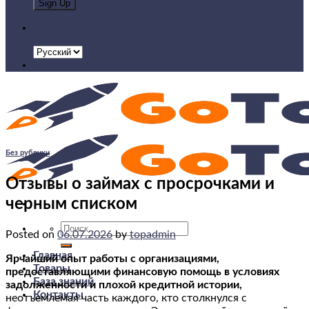
Без рубрики
Отзывы о займах с просрочками и
черным списком
Искать:
Posted on
06.07.2026
by
topadmin
Главная
Ярчайший опыт работы с организациями,
Товары
предоставляющими финансовую помощь в условиях
База знаний
задолженности и плохой кредитной истории,
Контакты
неотъемлемая часть каждого, кто столкнулся с