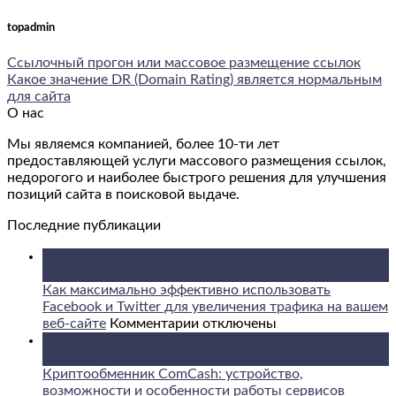
topadmin
Ссылочный прогон или массовое размещение ссылок
Какое значение DR (Domain Rating) является нормальным
для сайта
О нас
Мы являемся компанией, более 10-ти лет
предоставляющей услуги массового размещения ссылок,
недорогого и наиболее быстрого решения для улучшения
позиций сайта в поисковой выдаче.
Последние публикации
09
Авг
Как максимально эффективно использовать
Facebook и Twitter для увеличения трафика на вашем
к
веб-сайте
Комментарии
отключены
записи
09
Как
Авг
максимально
Криптообменник ComCash: устройство,
эффективно
возможности и особенности работы сервисов