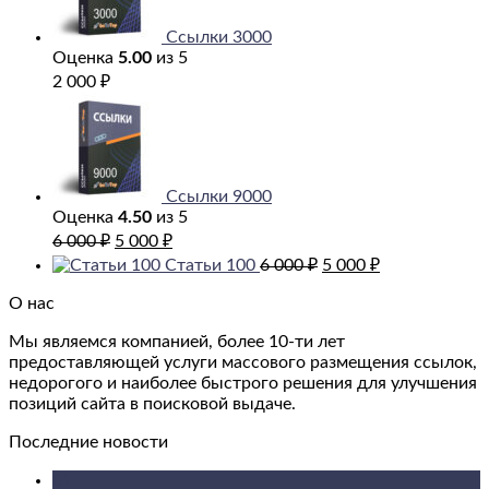
Ссылки 3000
Оценка
5.00
из 5
2 000
₽
Ссылки 9000
Оценка
4.50
из 5
Первоначальная
Текущая
6 000
₽
5 000
₽
цена
цена:
Первоначальная
Текущая
Статьи 100
6 000
₽
5 000
₽
составляла
5
цена
цена:
6
000 ₽.
составляла
5
О нас
000 ₽.
6
000 ₽.
Мы являемся компанией, более 10-ти лет
000 ₽.
предоставляющей услуги массового размещения ссылок,
недорогого и наиболее быстрого решения для улучшения
позиций сайта в поисковой выдаче.
Последние новости
09