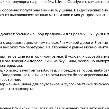
также популярна на рынке б/у. Шины Goodyear отличаются 
и особенно популярны зимние б/у шины. Ввиду суровых зим
я из высококачественных материалов и могут прослужить н
длагает большой выбор продукции для различных нужд и т
ы с хорошим сцеплением на сухой и мокрой дороге. Летние
ри высоких температурах. На вторичном рынке можно найти
рных типов шин на вторичном рынке. В условиях суровой з
й и заснеженной дороге. Зимние б/у шины, особенно импор
 материалам.
лярно используют автомобили для поездок за город, выби
. Внедорожные шины часто отличаются более агрессивным
 состоянии.
держанные шины для грузовиков и фургонов также пользую
ие автотранспорта.
лены б/у диски. Существует два основных типа автомобил