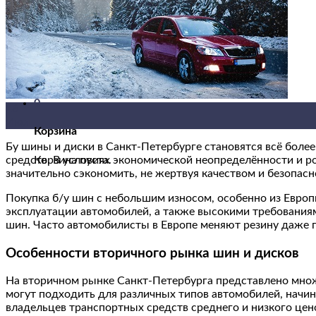
Контакты
Вход
Корзина /
0
₽
0
Корзина пуста.
0
16
Июл
Корзина
Бу шины и диски в Санкт-Петербурге становятся всё бол
Корзина пуста.
средств. В условиях экономической неопределённости и р
значительно сэкономить, не жертвуя качеством и безопасн
Покупка б/у шин с небольшим износом, особенно из Европ
эксплуатации автомобилей, а также высокими требования
шин. Часто автомобилисты в Европе меняют резину даже 
Особенности вторичного рынка шин и дисков
На вторичном рынке Санкт-Петербурга представлено множе
могут подходить для различных типов автомобилей, начи
владельцев транспортных средств среднего и низкого цено