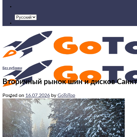
Без рубрики
Вторичный рынок шин и дисков Санкт
Posted on
16.07.2026
by
GoToTop
Искать:
Главная
Товары
База знаний