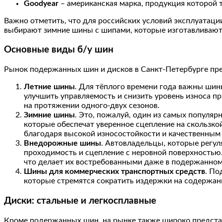
Goodyear
– американская марка, продукция которой 
Важно отметить, что для российских условий эксплуатаци
выбирают зимние шины с шипами, которые изготавливаютс
Основные виды б/у шин
Рынок подержанных шин и дисков в Санкт-Петербурге пре
Летние шины
. Для тёплого времени года важны шин
улучшить управляемость и снизить уровень износа п
на протяжении одного-двух сезонов.
Зимние шины
. Это, пожалуй, один из самых популя
которые обеспечат уверенное сцепление на скользко
благодаря высокой износостойкости и качественным
Внедорожные шины
. Автовладельцы, которые регу
проходимость и сцепление с неровной поверхностью
что делает их востребованными даже в подержанном
Шины для коммерческих транспортных средств
. По
которые стремятся сократить издержки на содержан
Диски: стальные и легкосплавные
Кроме подержанных шин, на рынке также широко представ