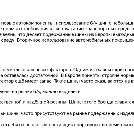
на новые автокомпоненты, использование б/у шин с небольш
е нормы и требования к эксплуатации транспортных средств
ё велик, что делает подержанные шины из Европы выгодны
 среду
. Вторичное использование автомобильных покрышек
 несколько ключевых факторов. Одним из главных критерие
а оставалась достаточной. В Европе приняты строгие нормы
ектор ещё имеет запас. Такие шины часто оказываются на 
лены на рынке б/у, можно выделить:
чественной и надёжной резины. Шины этого бренда славят
чьи шины часто присутствуют на рынке подержанных издели
ал себя на рынке как поставщик спортивных и премиальных