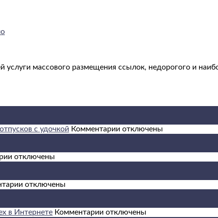
ло
й услуги массового размещения ссылок, недорогого и наиб
к
отпусков с удочкой
Комментарии
отключены
записи
Морская
к
рыбалка:
рии
отключены
записи
ТОП
Арбитраж
10
трафика:
к
стран
нтарии
отключены
как
записи
для
на
Как
моря,
этом
получить
к
трофеев
ех в Интернете
Комментарии
отключены