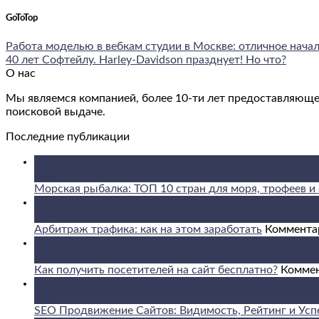
GoToTop
Работа моделью в вебкам студии в Москве: отличное нача
40 лет Софтейлу. Harley-Davidson празднует! Но что?
О нас
Мы являемся компанией, более 10-ти лет предоставляюще
поисковой выдаче.
Последние публикации
08
Авг
Морская рыбалка: ТОП 10 стран для моря, трофеев и 
07
Авг
Арбитраж трафика: как на этом заработать
Коммента
07
Авг
Как получить посетителей на сайт бесплатно?
Комме
07
Авг
SEO Продвижение Сайтов: Видимость, Рейтинг и Усп